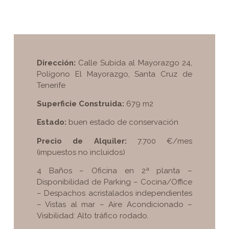
Dirección:
Calle Subida al Mayorazgo 24,
Polígono El Mayorazgo, Santa Cruz de
Tenerife
Superficie Construida:
679 m2
Estado:
buen estado de conservación
Precio de Alquiler:
7.700 €/mes
(impuestos no incluidos)
4 Baños – Oficina en 2ª planta –
Disponibilidad de Parking – Cocina/Office
– Despachos acristalados independientes
– Vistas al mar – Aire Acondicionado –
Visibilidad: Alto tráfico rodado.